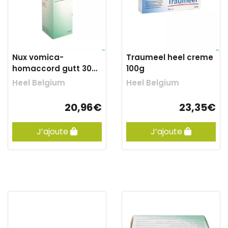
Nux vomica-
Traumeel heel creme
homaccord gutt 30ml
100g
heel
Heel Belgium
Heel Belgium
20,96€
23,35€
J’ajoute
J’ajoute