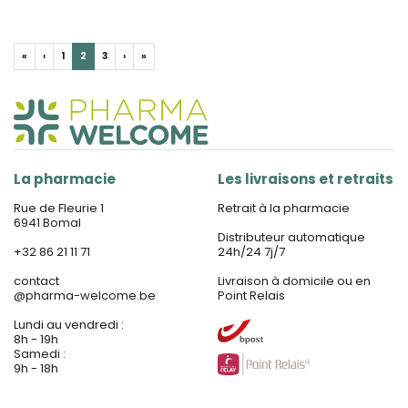
«
‹
1
2
3
›
»
La pharmacie
Les livraisons et retraits
Rue de Fleurie 1
Retrait à la pharmacie
6941 Bomal
Distributeur automatique
+32 86 21 11 71
24h/24 7j/7
contact
Livraison à domicile ou en
@
pharma-welcome.be
Point Relais
Lundi au vendredi :
8h - 19h
Samedi :
9h - 18h