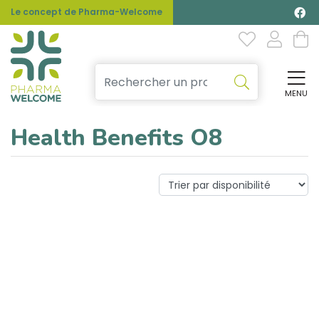
Le concept de Pharma-Welcome
MENU
Affi
Health Benefits O8