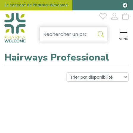
Le concept de Pharma-Welcome
MENU
Affi
Hairways Professional