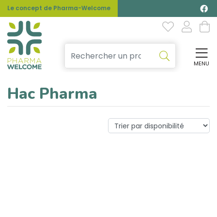
Le concept de Pharma-Welcome
MENU
Affi
Hac Pharma