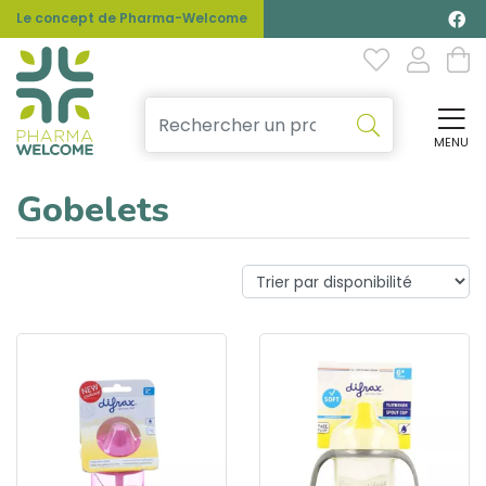
Le concept de Pharma-Welcome
MENU
Affi
Gobelets