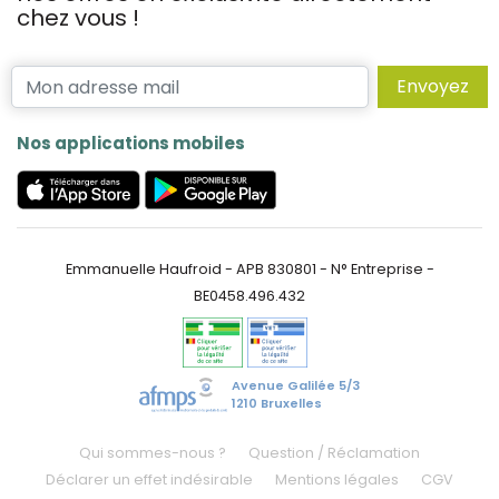
chez vous !
Envoyez
Nos applications mobiles
Emmanuelle Haufroid - APB 830801 - N° Entreprise -
BE0458.496.432
Avenue Galilée 5/3
1210 Bruxelles
Qui sommes-nous ?
Question / Réclamation
Déclarer un effet indésirable
Mentions légales
CGV