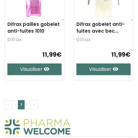
Difrax pailles gobelet
Difrax gobelet anti-
anti-fuites 1010
fuites avec bec
souple 704
Difrax
Difrax
11,99€
11,99€
Visualiser
Visualiser
«
‹
1
›
»