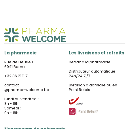
La pharmacie
Les livraisons et retraits
Rue de Fleurie 1
Retrait à la pharmacie
6941 Bomal
Distributeur automatique
+32 86 21 11 71
24h/24 7j/7
contact
Livraison à domicile ou en
@
pharma-welcome.be
Point Relais
Lundi au vendredi :
8h - 19h
Samedi :
9h - 18h
Nos moyens de paiements