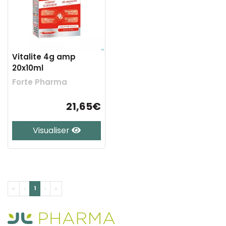
Vitalite 4g amp
20x10ml
Forte Pharma
21,65€
Visualiser
«
‹
1
›
»