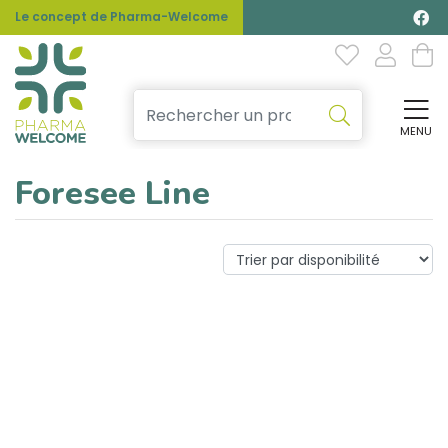
Le concept de Pharma-Welcome
MENU
Affi
Foresee Line