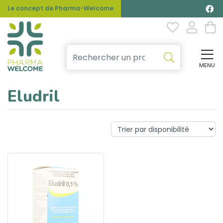
Le concept de Pharma-Welcome
MENU
Affi
Eludril