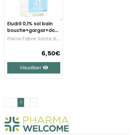
Eludril 0,1% sol bain
bouche+gargar+doseur
200ml
Pierre Fabre Sante Benelux
6,50€
Visualiser
«
‹
1
›
»