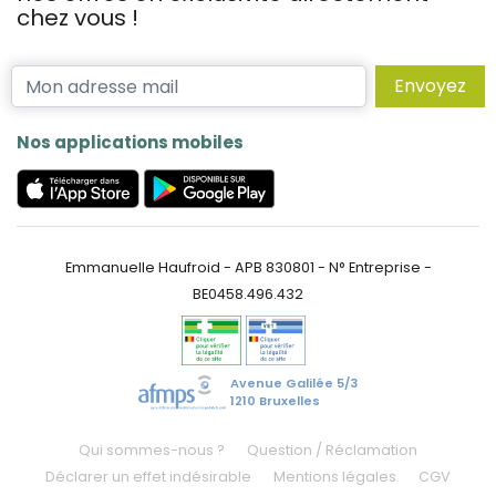
chez vous !
Envoyez
Nos applications mobiles
Emmanuelle Haufroid - APB 830801 - N° Entreprise -
BE0458.496.432
Avenue Galilée 5/3
1210 Bruxelles
Qui sommes-nous ?
Question / Réclamation
Déclarer un effet indésirable
Mentions légales
CGV