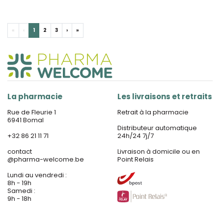
«
‹
1
2
3
›
»
La pharmacie
Les livraisons et retraits
Rue de Fleurie 1
Retrait à la pharmacie
6941 Bomal
Distributeur automatique
+32 86 21 11 71
24h/24 7j/7
contact
Livraison à domicile ou en
@
pharma-welcome.be
Point Relais
Lundi au vendredi :
8h - 19h
Samedi :
9h - 18h