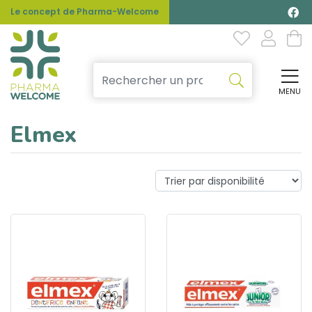
Le concept de Pharma-Welcome
MENU
Affi
Elmex