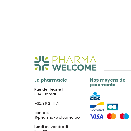
La pharmacie
Nos moyens de
paiements
Rue de Fleurie 1
6941 Bomal
+32 86 21 11 71
contact
@
pharma-welcome.be
Lundi au vendredi :