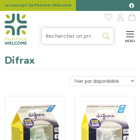
Le concept de Pharma-Welcome
MENU
Affi
Difrax