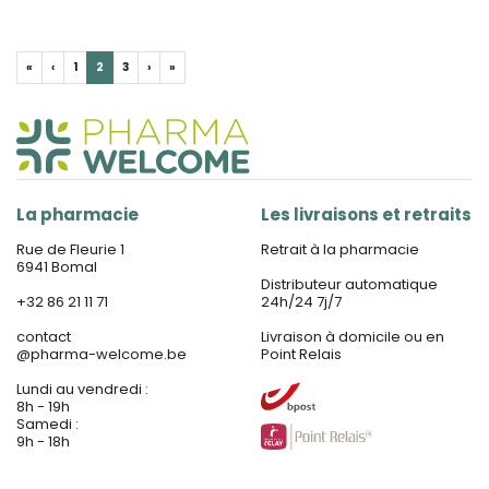
«
‹
1
2
3
›
»
La pharmacie
Les livraisons et retraits
Rue de Fleurie 1
Retrait à la pharmacie
6941 Bomal
Distributeur automatique
+32 86 21 11 71
24h/24 7j/7
contact
Livraison à domicile ou en
@
pharma-welcome.be
Point Relais
Lundi au vendredi :
8h - 19h
Samedi :
9h - 18h