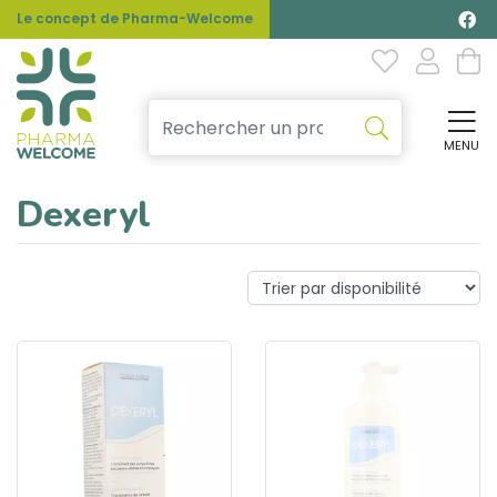
Le concept de Pharma-Welcome
MENU
Affi
Dexeryl