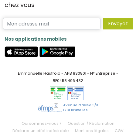
chez vous !
Envoyez
Nos applications mobiles
Emmanuelle Haufroid - APB 830801 - N° Entreprise -
BE0458.496.432
Avenue Galilée 5/3
1210 Bruxelles
Qui sommes-nous ?
Question / Réclamation
Déclarer un effet indésirable
Mentions légales
CGV