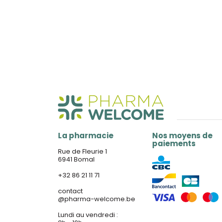
La pharmacie
Nos moyens de
paiements
Rue de Fleurie 1
6941 Bomal
+32 86 21 11 71
contact
@
pharma-welcome.be
Lundi au vendredi :