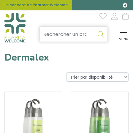
Le concept de Pharma-Welcome
MENU
Affi
Dermalex