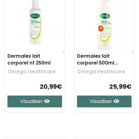
Dermalex lait
Dermalex lait
corporel nf 250ml
corporel 500ml
promo -5€
Omega Healthcare
Omega Healthcare
20,99€
25,99€
Visualiser
Visualiser