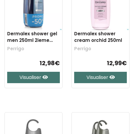
Dermalex shower gel
Dermalex shower
men 250ml 2ieme
cream orchid 250ml
-50%
Perrigo
Perrigo
12,98€
12,99€
Visualiser
Visualiser