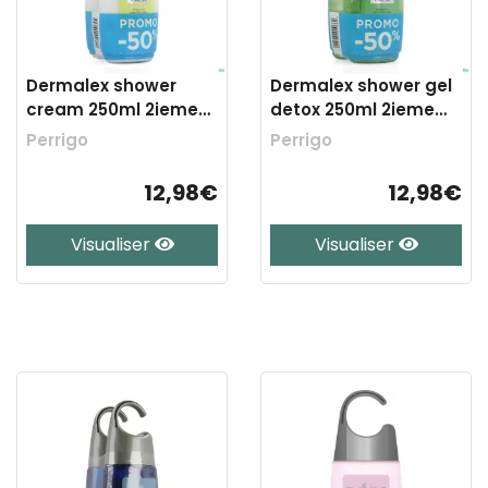
Dermalex shower
Dermalex shower gel
cream 250ml 2ieme
detox 250ml 2ieme
-50%
-50%
Perrigo
Perrigo
12,98€
12,98€
Visualiser
Visualiser