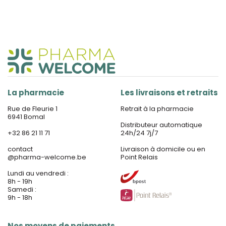
La pharmacie
Les livraisons et retraits
Rue de Fleurie 1
Retrait à la pharmacie
6941 Bomal
Distributeur automatique
+32 86 21 11 71
24h/24 7j/7
contact
Livraison à domicile ou en
@
pharma-welcome.be
Point Relais
Lundi au vendredi :
8h - 19h
Samedi :
9h - 18h
Nos moyens de paiements