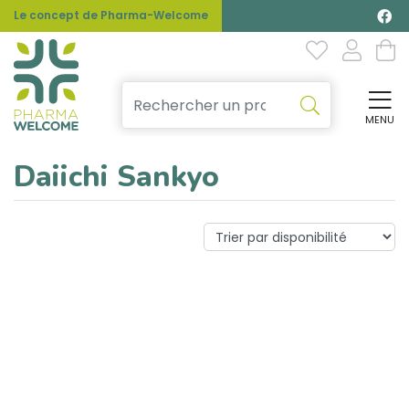
Le concept de Pharma-Welcome
MENU
Affi
Daiichi Sankyo