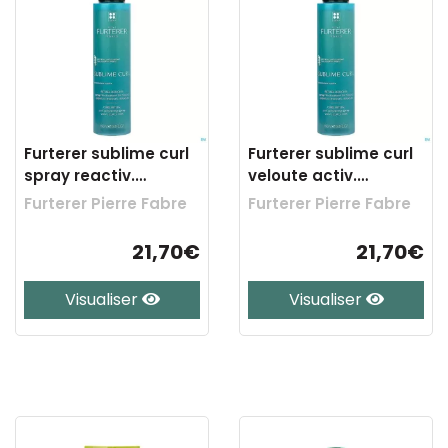
Furterer sublime curl
Furterer sublime curl
spray reactiv.
veloute activ.
boucles 150ml
boucles 100ml
Furterer Pierre Fabre
Furterer Pierre Fabre
21,70€
21,70€
Visualiser
Visualiser