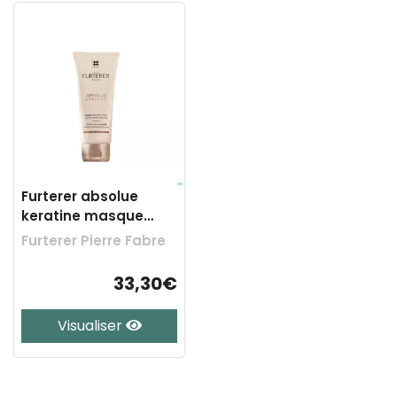
Furterer absolue
keratine masque
classic 100ml
Furterer Pierre Fabre
33,30€
Visualiser