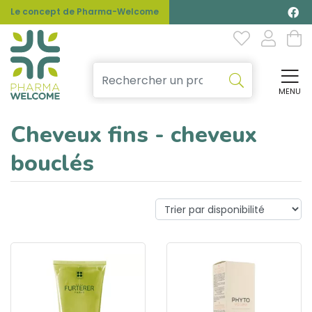
Le concept de Pharma-Welcome
MENU
Affi
Cheveux fins - cheveux
bouclés