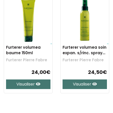
Furterer volumea
Furterer volumea soin
baume 150ml
expan. s/rinc. spray
125ml
Furterer Pierre Fabre
Furterer Pierre Fabre
24,00€
24,50€
Visualiser
Visualiser