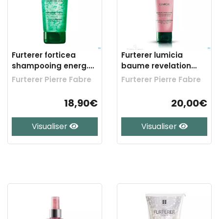
Furterer forticea
Furterer lumicia
shampooing energ.
baume revelation
promo 250ml
lumiere 150ml
Furterer Pierre Fabre
Furterer Pierre Fabre
18,90€
20,00€
Visualiser
Visualiser