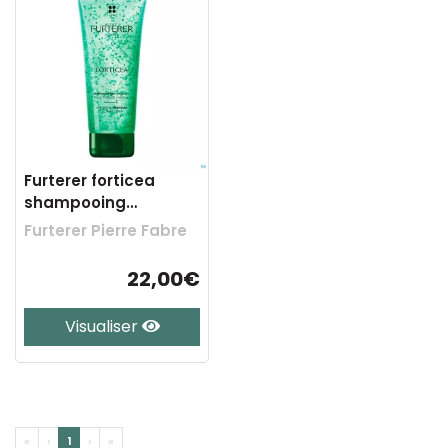
Furterer forticea
shampooing
energisant 200ml
Furterer Pierre Fabre
22,00€
Visualiser
«
‹
1
›
»