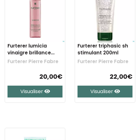
Furterer lumicia
Furterer triphasic sh
vinaigre brillance
stimulant 200ml
150ml
Furterer Pierre Fabre
Furterer Pierre Fabre
20,00€
22,00€
Visualiser
Visualiser