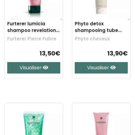
Furterer lumicia
Phyto detox
shampoo revelation
shampooing tube
lumiere 200ml
125ml
Furterer Pierre Fabre
Phyto cheveux
13,50€
13,90€
Visualiser
Visualiser