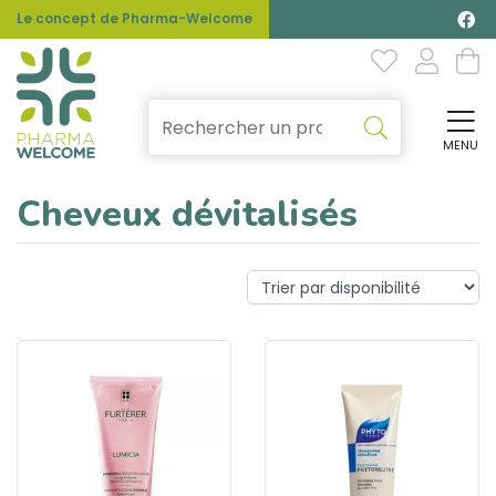
Le concept de Pharma-Welcome
MENU
Affi
Cheveux dévitalisés