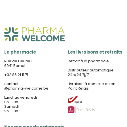
La pharmacie
Les livraisons et retraits
Rue de Fleurie 1
Retrait à la pharmacie
6941 Bomal
Distributeur automatique
+32 86 21 11 71
24h/24 7j/7
contact
Livraison à domicile ou en
@
pharma-welcome.be
Point Relais
Lundi au vendredi :
8h - 19h
Samedi :
9h - 18h
Nos moyens de paiements