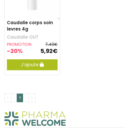
Caudalie corps soin
levres 4g
Caudalie OUT
PROMOTION
7,40€
-20%
5,92€
J’ajoute
«
‹
1
›
»