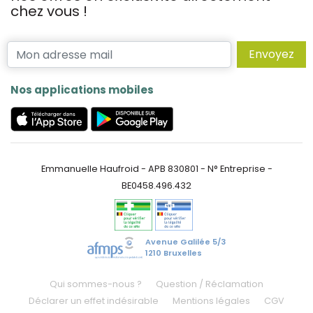
chez vous !
Envoyez
Nos applications mobiles
Emmanuelle Haufroid - APB 830801 - N° Entreprise -
BE0458.496.432
Avenue Galilée 5/3
1210 Bruxelles
Qui sommes-nous ?
Question / Réclamation
Déclarer un effet indésirable
Mentions légales
CGV