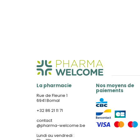
La pharmacie
Nos moyens de
paiements
Rue de Fleurie 1
6941 Bomal
+32 86 21 11 71
contact
@
pharma-welcome.be
Lundi au vendredi :