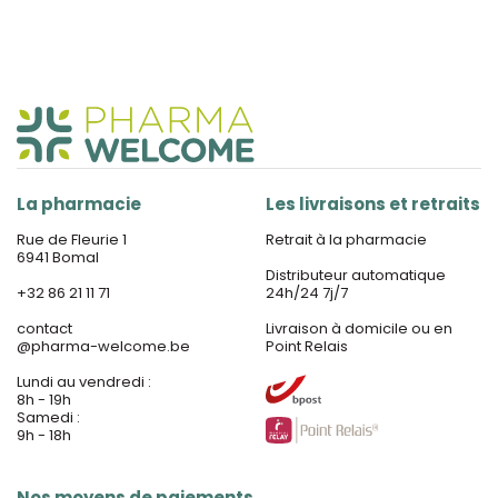
La pharmacie
Les livraisons et retraits
Rue de Fleurie 1
Retrait à la pharmacie
6941 Bomal
Distributeur automatique
+32 86 21 11 71
24h/24 7j/7
contact
Livraison à domicile ou en
@
pharma-welcome.be
Point Relais
Lundi au vendredi :
8h - 19h
Samedi :
9h - 18h
Nos moyens de paiements