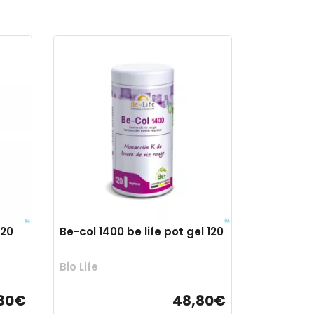
120
Be-col 1400 be life pot gel 120
Bio Life
80€
48,80€