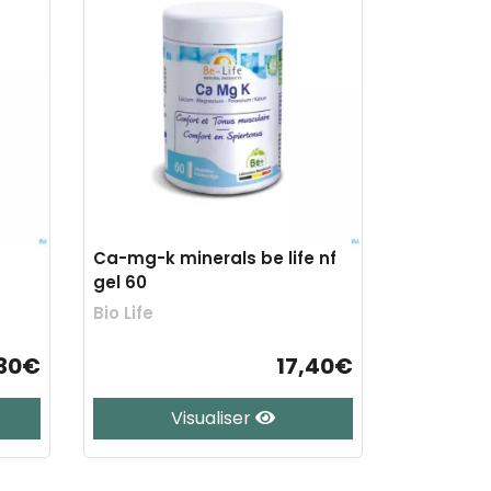
Ca-mg-k minerals be life nf
gel 60
Bio Life
,30€
17,40€
Visualiser