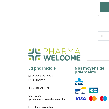
«
La pharmacie
Nos moyens de
paiements
Rue de Fleurie 1
6941 Bomal
+32 86 21 11 71
contact
@
pharma-welcome.be
Lundi au vendredi :