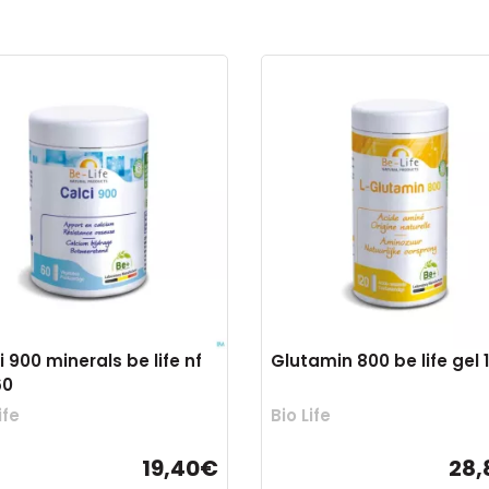
i 900 minerals be life nf
Glutamin 800 be life gel 
60
ife
Bio Life
19,40€
28,