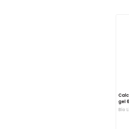
Calc
gel 
Bio L