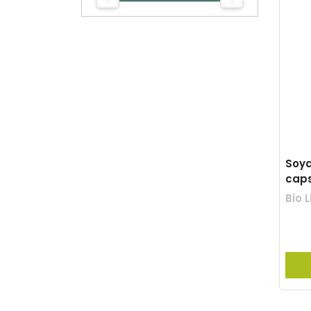
Soya
cap
Bio L