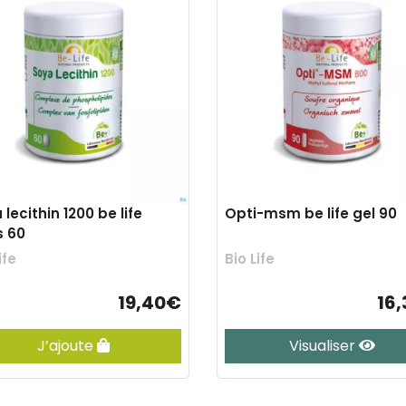
 lecithin 1200 be life
Opti-msm be life gel 90
s 60
ife
Bio Life
19,40€
16
J’ajoute
Visualiser