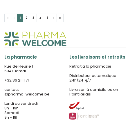
«
‹
1
2
3
4
5
›
»
La pharmacie
Les livraisons et retraits
Rue de Fleurie 1
Retrait à la pharmacie
6941 Bomal
Distributeur automatique
+32 86 21 11 71
24h/24 7j/7
contact
Livraison à domicile ou en
@
pharma-welcome.be
Point Relais
Lundi au vendredi :
8h - 19h
Samedi :
9h - 18h