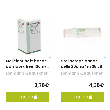
Mollelast haft bande
Stellacrepe bande
adh latex free 10cmx
cello 20cmx4m 35158
4m 89593
Lohmann & Rauscher
Lohmann & Rauscher
3,78€
4,38€
J’ajoute
J’ajoute