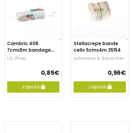
Cambric 408
Stellacrepe bande
7cmx5m bandage
cello 5cmx4m 35154
zeno
I.D. Phar
Lohmann & Rauscher
0,85€
0,96€
J’ajoute
J’ajoute