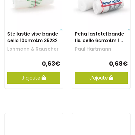
Stellastic visc bande
Peha lastotel bande
cello 10cmx4m 35232
fix. cello 6cmx4m 1
3101011
Lohmann & Rauscher
Paul Hartmann
0,63€
0,68€
J’ajoute
J’ajoute