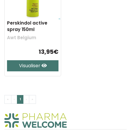
Perskindol active
spray 150ml
Awt Belgium
13,95€
Visualiser
«
‹
1
›
»