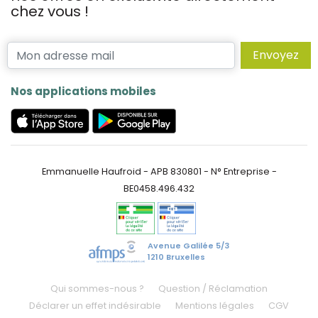
chez vous !
Envoyez
Nos applications mobiles
Emmanuelle Haufroid - APB 830801 - N° Entreprise -
BE0458.496.432
Avenue Galilée 5/3
1210 Bruxelles
Qui sommes-nous ?
Question / Réclamation
Déclarer un effet indésirable
Mentions légales
CGV