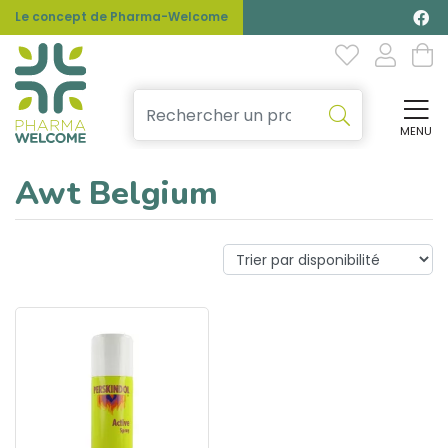
Le concept de Pharma-Welcome
MENU
Affi
Awt Belgium