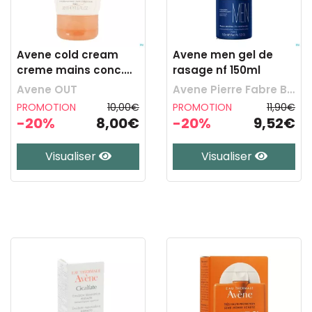
Avene cold cream
Avene men gel de
creme mains conc.
rasage nf 150ml
50ml
Avene OUT
Avene Pierre Fabre Benelux
PROMOTION
10,00€
PROMOTION
11,90€
-20%
8,00€
-20%
9,52€
Visualiser
Visualiser