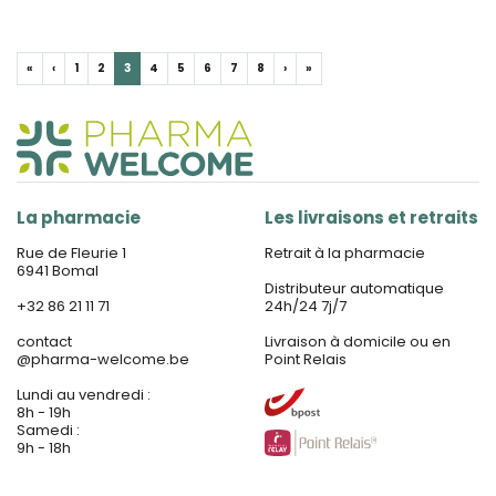
«
‹
1
2
3
4
5
6
7
8
›
»
La pharmacie
Les livraisons et retraits
Rue de Fleurie 1
Retrait à la pharmacie
6941 Bomal
Distributeur automatique
+32 86 21 11 71
24h/24 7j/7
contact
Livraison à domicile ou en
@
pharma-welcome.be
Point Relais
Lundi au vendredi :
8h - 19h
Samedi :
9h - 18h