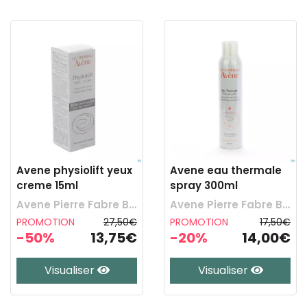
Avene physiolift yeux
Avene eau thermale
creme 15ml
spray 300ml
Avene Pierre Fabre Benelux
Avene Pierre Fabre Benelux
PROMOTION
27,50€
PROMOTION
17,50€
-50%
13,75€
-20%
14,00€
Visualiser
Visualiser