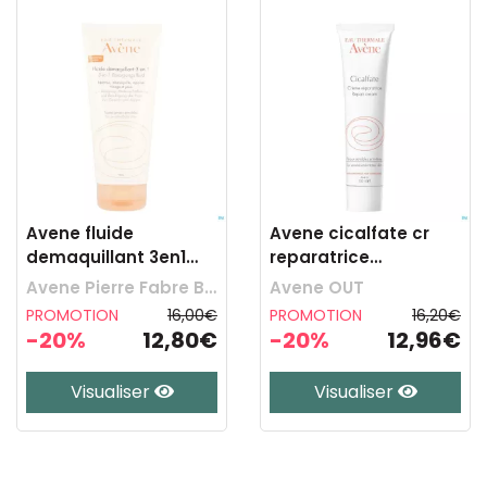
Avene fluide
Avene cicalfate cr
demaquillant 3en1
reparatrice
200ml
a/bacterienne 100ml
Avene Pierre Fabre Benelux
Avene OUT
PROMOTION
16,00€
PROMOTION
16,20€
-20%
12,80€
-20%
12,96€
Visualiser
Visualiser