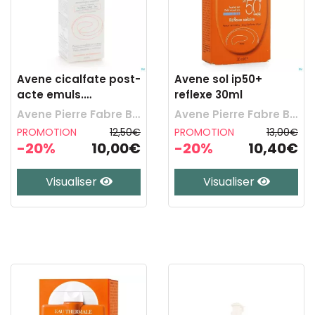
Avene cicalfate post-
Avene sol ip50+
acte emuls.
reflexe 30ml
repar.legere 40ml
Avene Pierre Fabre Benelux
Avene Pierre Fabre Benelux
PROMOTION
12,50€
PROMOTION
13,00€
-20%
10,00€
-20%
10,40€
Visualiser
Visualiser