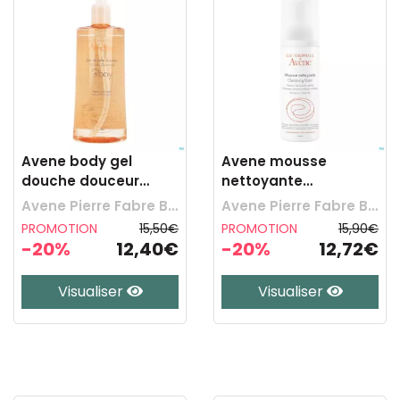
Avene body gel
Avene mousse
douche douceur
nettoyante
500ml rempl.3117538
matifiante 150ml
Avene Pierre Fabre Benelux
Avene Pierre Fabre Benelux
PROMOTION
15,50€
PROMOTION
15,90€
-20%
12,40€
-20%
12,72€
Visualiser
Visualiser