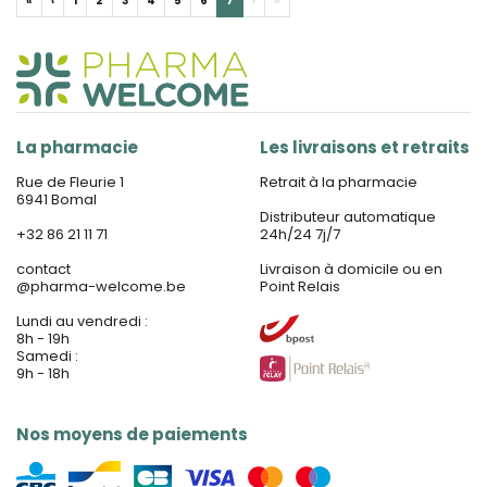
«
‹
1
2
3
4
5
6
7
›
»
La pharmacie
Les livraisons et retraits
Rue de Fleurie 1
Retrait à la pharmacie
6941 Bomal
Distributeur automatique
+32 86 21 11 71
24h/24 7j/7
contact
Livraison à domicile ou en
@
pharma-welcome.be
Point Relais
Lundi au vendredi :
8h - 19h
Samedi :
9h - 18h
Nos moyens de paiements