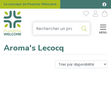
Le concept de Pharma-Welcome
MENU
Affi
Aroma's Lecocq