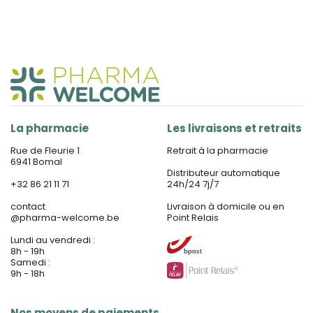
La pharmacie
Les livraisons et retraits
Rue de Fleurie 1
Retrait à la pharmacie
6941 Bomal
Distributeur automatique
+32 86 21 11 71
24h/24 7j/7
contact
Livraison à domicile ou en
@
pharma-welcome.be
Point Relais
Lundi au vendredi :
8h - 19h
Samedi :
9h - 18h
Nos moyens de paiements