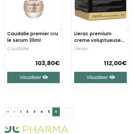
Caudalie premier cru
Lierac premium
le serum 30ml
creme voluptueuse
pot 50ml
Caudalie
Lierac
103,80€
112,00€
Visualiser
Visualiser
«
‹
1
2
3
4
5
6
›
»