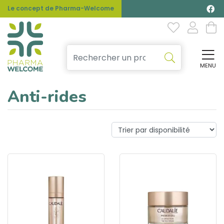
Le concept de Pharma-Welcome
MENU
Affi
Anti-rides