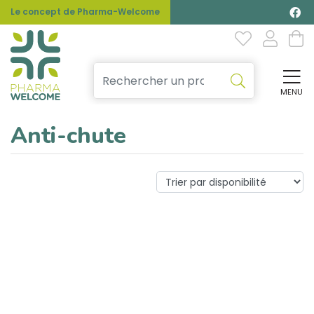
Le concept de Pharma-Welcome
MENU
Affi
Anti-chute