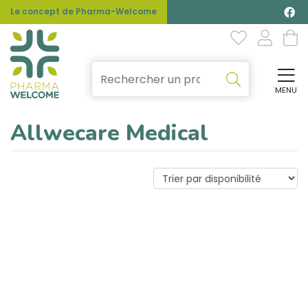
Le concept de Pharma-Welcome
MENU
Affi
Allwecare Medical