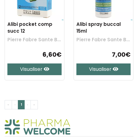
Alibi pocket comp
Alibi spray buccal
succ 12
15ml
Pierre Fabre Sante Benelux
Pierre Fabre Sante Benelux
6,60€
7,00€
Visualiser
Visualiser
«
‹
1
›
»