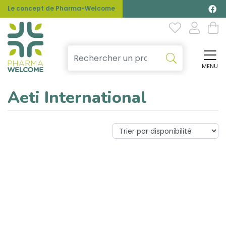
Le concept de Pharma-Welcome
MENU
Affi
Aeti International