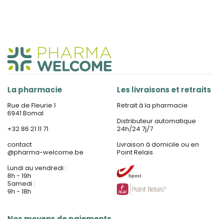
La pharmacie
Les livraisons et retraits
Rue de Fleurie 1
Retrait à la pharmacie
6941 Bomal
Distributeur automatique
+32 86 21 11 71
24h/24 7j/7
contact
Livraison à domicile ou en
@
pharma-welcome.be
Point Relais
Lundi au vendredi :
8h - 19h
Samedi :
9h - 18h
Nos moyens de paiements