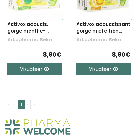
Activox adoucis.
Activox adouccissant
gorge menthe-
gorge miel citron
eucalyptus past 24
past 24
Arkopharma Belux
Arkopharma Belux
8,90€
8,90€
Visualiser
Visualiser
«
‹
1
›
»