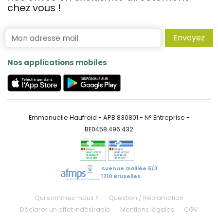
chez vous !
Envoyez
Nos applications mobiles
Emmanuelle Haufroid - APB 830801 - N° Entreprise -
BE0458.496.432
Avenue Galilée 5/3
1210 Bruxelles
Qui sommes-nous ?
Question / Réclamation
Déclarer un effet indésirable
Mentions légales
CGV