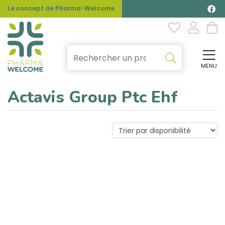
Le concept de Pharma-Welcome
MENU
Affi
Actavis Group Ptc Ehf