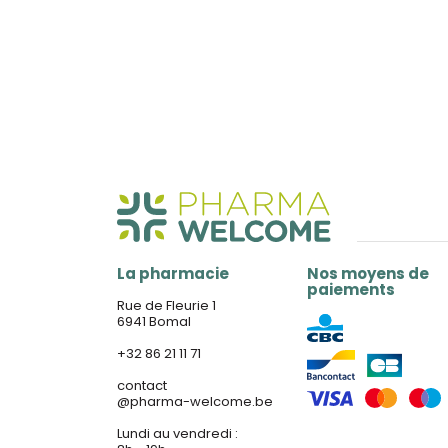
La pharmacie
Nos moyens de
paiements
Rue de Fleurie 1
6941 Bomal
+32 86 21 11 71
contact
@
pharma-welcome.be
Lundi au vendredi :