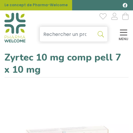
Le concept de Pharma-Welcome
MENU
Affi
Zyrtec 10 mg comp pell 7
x 10 mg