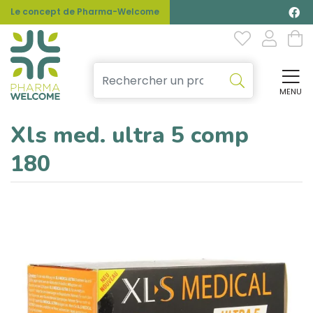
Le concept de Pharma-Welcome
MENU
Affi
Xls med. ultra 5 comp
180