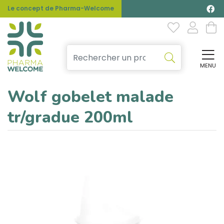
Le concept de Pharma-Welcome
MENU
Affi
Wolf gobelet malade
tr/gradue 200ml