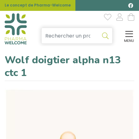
Le concept de Pharma-Welcome
MENU
Affi
Wolf doigtier alpha n13
ctc 1