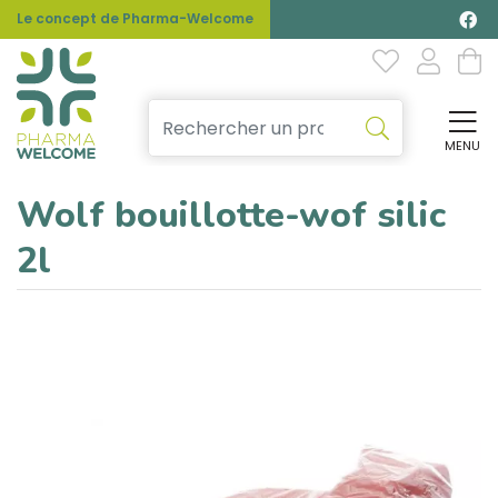
Le concept de Pharma-Welcome
MENU
Affi
Wolf bouillotte-wof silic
2l