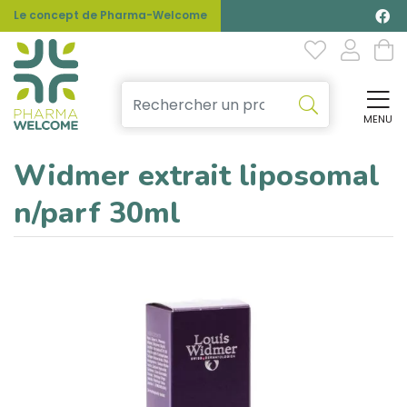
Le concept de Pharma-Welcome
MENU
Affi
Widmer extrait liposomal
n/parf 30ml