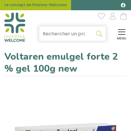
Le concept de Pharma-Welcome
MENU
Affi
Voltaren emulgel forte 2
% gel 100g new