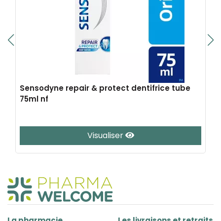
Sensodyne repair & protect dentifrice tube
75ml nf
Visualiser
La pharmacie
Les livraisons et retraits