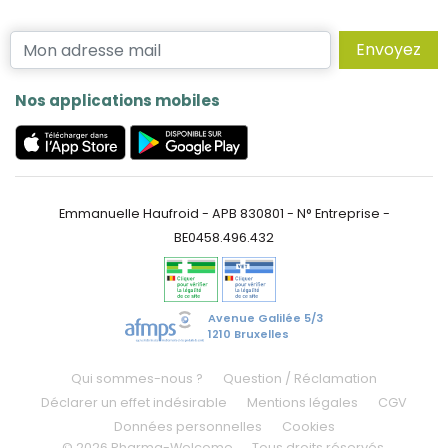
Envoyez
Nos applications mobiles
Emmanuelle Haufroid - APB 830801 - N° Entreprise -
BE0458.496.432
Avenue Galilée 5/3
1210 Bruxelles
Qui sommes-nous ?
Question / Réclamation
Déclarer un effet indésirable
Mentions légales
CGV
Données personnelles
Cookies
© 2026 Pharma-Welcome
Tous droits réservés.