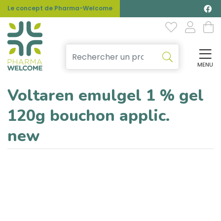
Le concept de Pharma-Welcome
MENU
Affi
Voltaren emulgel 1 % gel
120g bouchon applic.
new