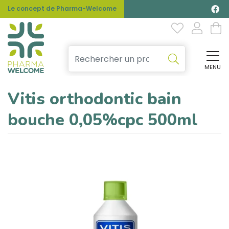
Le concept de Pharma-Welcome
MENU
Affi
Vitis orthodontic bain
bouche 0,05%cpc 500ml