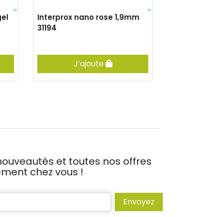
gel
Interprox nano rose 1,9mm
Vitis genci
31194
bouche 0,0
J’ajoute
J’
ouveautés et toutes nos offres
tement chez vous !
Envoyez