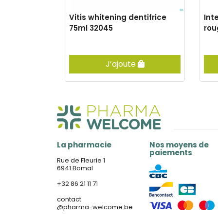
contr.bain
Vitis whitening dentifrice
Int
5% 500ml
75ml 32045
rou
e
J’ajoute
La pharmacie
Nos moyens de
paiements
Rue de Fleurie 1
6941 Bomal
+32 86 21 11 71
contact
@
pharma-welcome.be