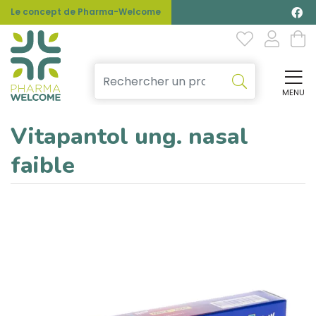
Le concept de Pharma-Welcome
MENU
Affi
Vitapantol ung. nasal
faible