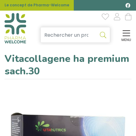
Le concept de Pharma-Welcome
MENU
Affi
Vitacollagene ha premium
sach.30