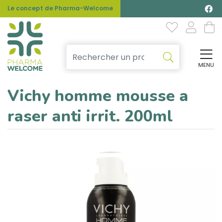
Le concept de Pharma-Welcome
MENU
Affi
Vichy homme mousse a
raser anti irrit. 200ml